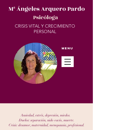
Mª Ángeles Arquero Pardo
Psicóloga
CRISIS VITAL Y CRECIMIENTO
PERSONAL
Menu
Ansiedad, estrés, depresión, miedos.
Duelos: separación, nido vacío, muerte.
Crisis: desamor, maternidad, menopausia, profesional.