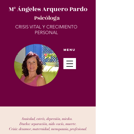
Mª Ángeles Arquero Pardo
Psicóloga
CRISIS VITAL Y CRECIMIENTO
PERSONAL
Menu
Ansiedad, estrés, depresión, miedos.
Duelos: separación, nido vacío, muerte.
Crisis: desamor, maternidad, menopausia, profesional.