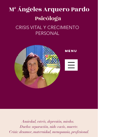
Mª Ángeles Arquero Pardo
Psicóloga
CRISIS VITAL Y CRECIMIENTO
PERSONAL
Menu
Ansiedad, estrés, depresión, miedos.
Duelos: separación, nido vacío, muerte.
Crisis: desamor, maternidad, menopausia, profesional.