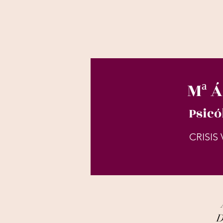
Mª 
Psicó
CRISIS
D