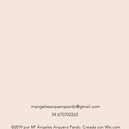
mangelesarqueropardo@gmail.com
34 670702262
©2019 por Mª Ángeles Arquero Pardo. Creada con Wix.com