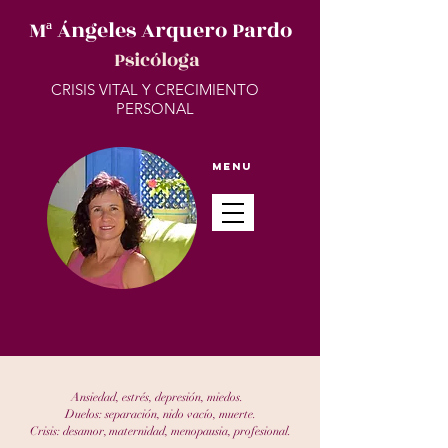
Mª Ángeles Arquero Pardo
Psicóloga
CRISIS VITAL Y CRECIMIENTO
PERSONAL
Menu
Ansiedad, estrés, depresión, miedos.
Duelos: separación, nido vacío, muerte.
Crisis: desamor, maternidad, menopausia, profesional.