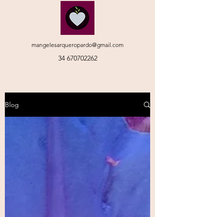
mangelesarqueropardo@gmail.com
34 670702262
Blog