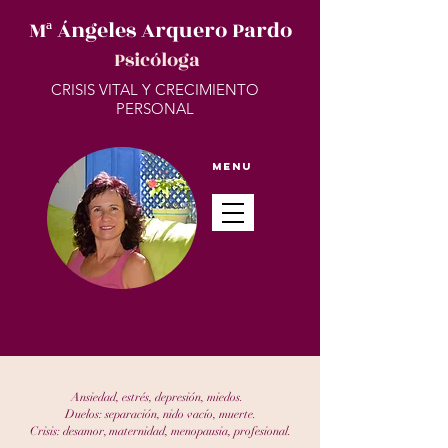
Mª Ángeles Arquero Pardo
Psicóloga
CRISIS VITAL Y CRECIMIENTO
PERSONAL
Menu
Ansiedad, estrés, depresión, miedos.
Duelos: separación, nido vacío, muerte.
Crisis: desamor, maternidad, menopausia, profesional.