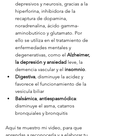
depresivos y neurosis, gracias a la 
hiperforina, inhibidora de la 
recaptura de dopamina, 
noradrenalina, ácido gamma-
aminobutírico y glutamato. Por 
ello se utiliza en el tratamiento de 
enfermedades mentales y 
degenerativas, como el 
Alzheimer, 
la depresión y ansiedad
 leve, la 
demencia vascular y el 
insomnio
.
Digestiva
, disminuye la acidez y 
favorece el funcionamiento de la 
vesícula biliar
Balsámica
, 
antiespasmódica
: 
disminuye el asma, catarros 
bronquiales y bronquitis
Aquí te muestro mi video, para que 
aprendas a reconocerla y a elaborar tu 