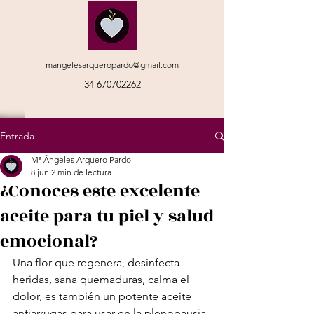
mangelesarqueropardo@gmail.com
34 670702262
Entrada
Mª Ángeles Arquero Pardo
8 jun
2 min de lectura
¿Conoces este excelente
aceite para tu piel y salud
emocional?
Una flor que regenera, desinfecta 
heridas, sana quemaduras, calma el 
dolor, es también un potente aceite 
antiarrugas para usar en la plenopausia, 