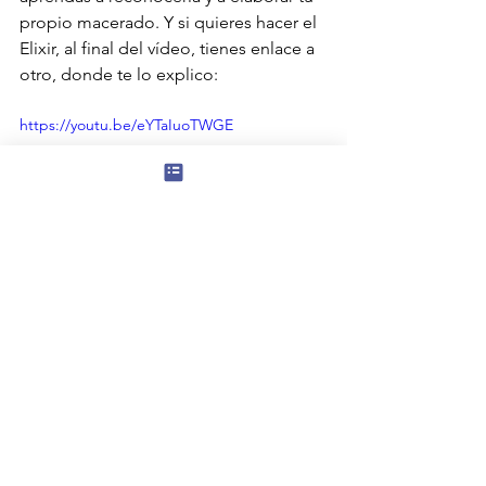
propio macerado. Y si quieres hacer el 
Elixir, al final del vídeo, tienes enlace a 
otro, donde te lo explico:
https://youtu.be/eYTaIuoTWGE
Si aún no estás suscrita a mi web y te 
interesa tu crecimiento personal, salud 
y belleza,  hazlo aquí, y recibe un 
AUDIOREGALO 
de bienvenida
: 
SÍ, QUIERO SUSCRIBIRME
!
Si deseas acompañamiento personal 