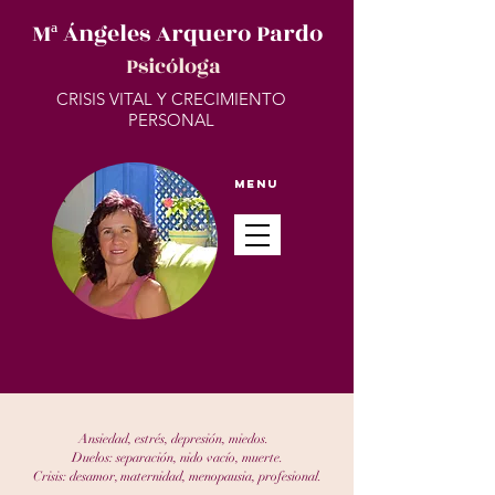
Mª Ángeles Arquero Pardo
Psicóloga
CRISIS VITAL Y CRECIMIENTO
PERSONAL
Menu
Ansiedad, estrés, depresión, miedos.
Duelos: separación, nido vacío, muerte.
Crisis: desamor, maternidad, menopausia, profesional.