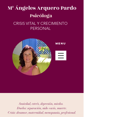
Mª Ángeles Arquero Pardo
Psicóloga
CRISIS VITAL Y CRECIMIENTO
PERSONAL
Menu
Ansiedad, estrés, depresión, miedos.
Duelos: separación, nido vacío, muerte.
Crisis: desamor, maternidad, menopausia, profesional.