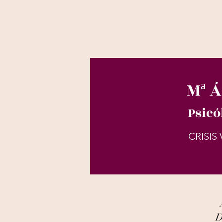
Mª 
Psicó
CRISIS
D