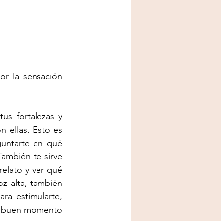
or la sensación 
us fortalezas y 
ellas. Esto es 
untarte en qué 
ambién te sirve 
elato y ver qué 
 alta, también 
a estimularte, 
n buen momento 