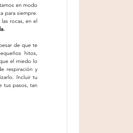
Estamos en modo 
conservación, pero esta tendencia requiere innovación, no puede ser estática para siempre. 
las rocas, en el 
da.
pesar de que te 
queños hitos, 
que el miedo lo 
e respiración y 
arlo. Incluir tu 
 tus pasos, tan 