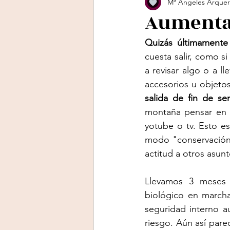
Mª Ángeles Arquer
Aumenta 
Quizás últimamente 
cuesta salir, como si
a revisar algo o a l
accesorios u objeto
salida de fin de s
montaña pensar en h
yotube o tv. Esto e
modo "conservación"
actitud a otros asun
Llevamos 3 meses 
biológico en marcha
seguridad interno a
riesgo. Aún así pare