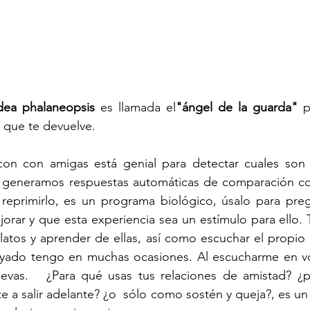
dea phalaneopsis
 es llamada el
"ángel de la guarda"
 p
 que te devuelve. 
 con con amigas está genial para detectar cuales son t
 generamos respuestas automáticas de comparación con 
 reprimirlo, es un programa biológico, úsalo para preg
jorar y que esta experiencia sea un estímulo para ello. T
latos y aprender de ellas, así como escuchar el propio r
ayado tengo en muchas ocasiones. Al escucharme en voz
vas.   ¿Para qué usas tus relaciones de amistad? ¿par
 a salir adelante? ¿o  sólo como sostén y queja?, es u