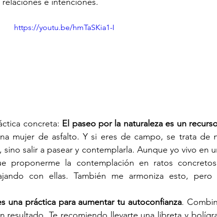
 relaciones e intenciones.
https://youtu.be/hmTaSKia1-I
ctica concreta: 
El paseo por la naturaleza es un recurs
una mujer de asfalto. Y si eres de campo, se trata de 
 sino salir a pasear y contemplarla. Aunque yo vivo en u
ue proponerme la contemplación en ratos concretos 
ajando con ellas. También me armoniza esto, pero e
es una práctica para aumentar tu autoconfianza
. Combin
resultado. Te recomiendo llevarte una libreta y bolígra