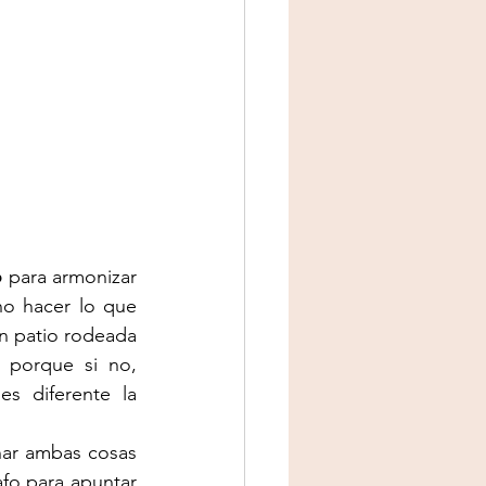
o
 para armonizar 
no hacer lo que 
n patio rodeada 
porque si no, 
s diferente la 
ar ambas cosas 
fo para apuntar 