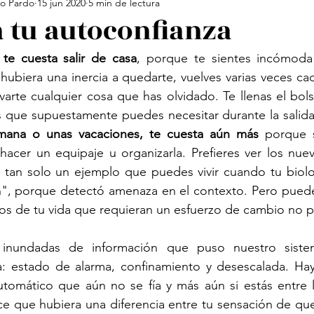
o Pardo
15 jun 2020
5 min de lectura
tu autoconfianza
te cuesta salir de casa
, porque te sientes incómoda 
 hubiera una inercia a quedarte, vuelves varias veces ca
levarte cualquier cosa que has olvidado. Te llenas el bo
s que supuestamente puedes necesitar durante la salida
emana o unas vacaciones, te cuesta aún más
 porque 
acer un equipaje u organizarla. Prefieres ver los nuev
s tan solo un ejemplo que puedes vivir cuando tu biolo
, porque detectó amenaza en el contexto. Pero puedes 
tos de tu vida que requieran un esfuerzo de cambio no pr
inundadas de información que puso nuestro siste
: estado de alarma, confinamiento y desescalada. Hay
utomático que aún no se fía y más aún si estás entre l
ce que hubiera una diferencia entre tu sensación de que